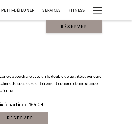
Lien
PETIT-DÉJEUNER
SERVICES
FITNESS
plus
RÉSERVER
one de couchage avec un lit double de qualité supérieure
 kitchenette spacieuse entièrement équipée et une grande
talienne
ix à partir de
166 CHF
RÉSERVER